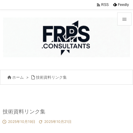

Feedly
RSS


メニュ

サイド

前へ


ホーム
>

技術資料リンク集
次へ

検索
技術資料リンク集

2025年10月19日

2025年10月21日